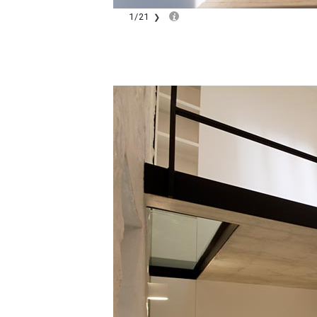
1
/
21
❯