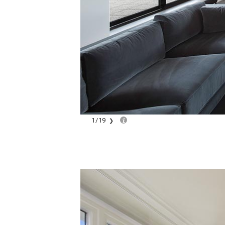
1
/
19
❯