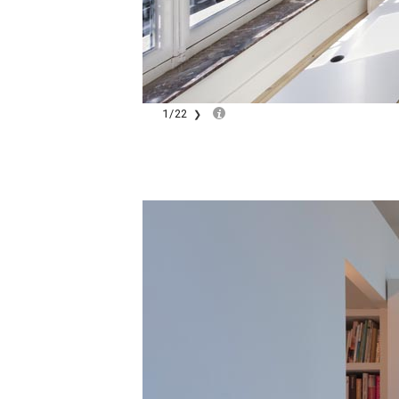
1
/
22
❯