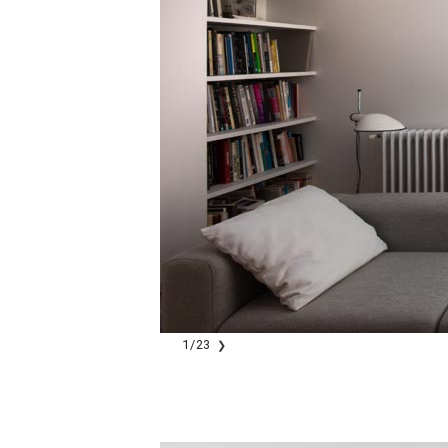
1
/
23
❯